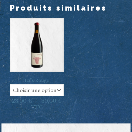
Produits similaires
Laïs Rouge
Plage
23,00
€
–
30,00
€
de
TTC
prix :
23,00 €
à
30,00 €