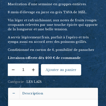
Macération d’une semaine en grappes entières.
8 mois d’élevage en jarre en grès TAVA de 16hL.
Vin léger et rafraichissant, aux notes de fruits rouges
croquants relevées par une touche épicée qui apporte
de la longueur et une belle tension.
A servir légèrement frais, parfait à l’apéro et très
sympa aussi en accord avec des poissons grillés.
Conditionné en carton de 6, possibilité de panacher
Livraison offerte dès 400 € de commande
quantité
Ajouter au panier
de
Mouton
Rouge
Catégorie :
LES LAÏS
2025
Description
Assemblage de Grenache et Cinsault.