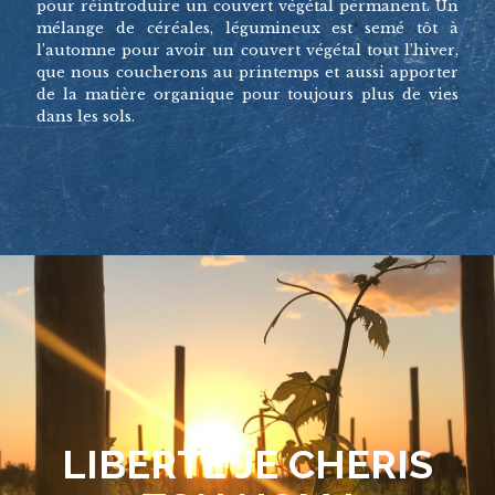
pour réintroduire un couvert végétal permanent. Un
mélange de céréales, légumineux est semé tôt à
l’automne pour avoir un couvert végétal tout l’hiver,
que nous coucherons au printemps et aussi apporter
de la matière organique pour toujours plus de vies
dans les sols.
LIBERTE JE CHERIS