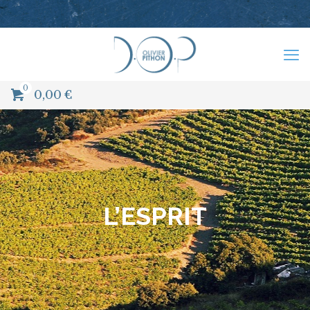
0
0,00
€
L’ESPRIT